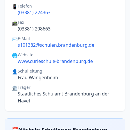
Telefon
📱
(03381) 224363
Fax
📠
(03381) 208663
E-Mail
✉️
s101382@schulen.brandenburg.de
Website
🌐
www.curieschule-brandenburg.de
Schulleitung
👤
Frau Wangenheim
Träger
🏛️
Staatliches Schulamt Brandenburg an der
Havel
📅
Nächste Schulferien Brandenburg