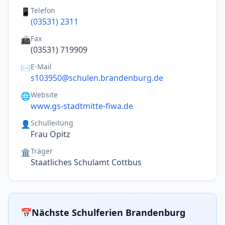
Telefon
📱
(03531) 2311
Fax
📠
(03531) 719909
E-Mail
✉️
s103950@schulen.brandenburg.de
Website
🌐
www.gs-stadtmitte-fiwa.de
Schulleitung
👤
Frau Opitz
Träger
🏛️
Staatliches Schulamt Cottbus
📅
Nächste Schulferien Brandenburg