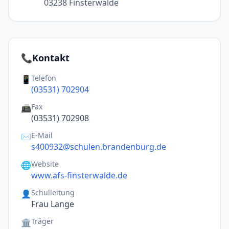
03238 Finsterwalde
📞
Kontakt
Telefon
📱
(03531) 702904
Fax
📠
(03531) 702908
E-Mail
✉️
s400932@schulen.brandenburg.de
Website
🌐
www.afs-finsterwalde.de
Schulleitung
👤
Frau Lange
Träger
🏛️