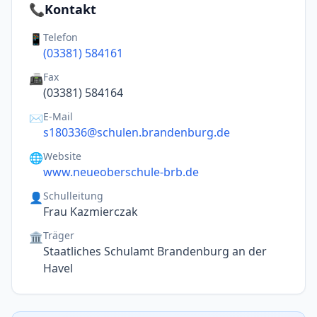
📞
Kontakt
Telefon
📱
(03381) 584161
Fax
📠
(03381) 584164
E-Mail
✉️
s180336@schulen.brandenburg.de
Website
🌐
www.neueoberschule-brb.de
Schulleitung
👤
Frau Kazmierczak
Träger
🏛️
Staatliches Schulamt Brandenburg an der
Havel