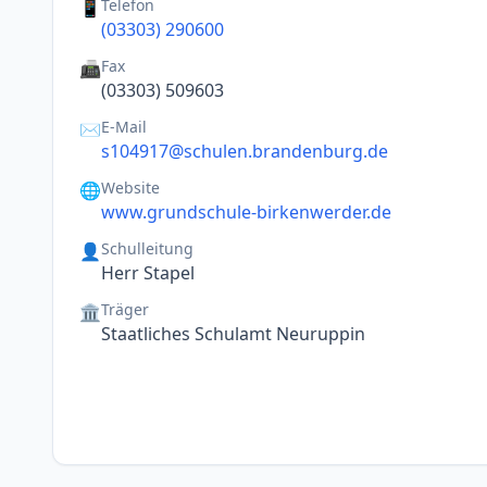
Telefon
📱
(03303) 290600
Fax
📠
(03303) 509603
E-Mail
✉️
s104917@schulen.brandenburg.de
Website
🌐
www.grundschule-birkenwerder.de
Schulleitung
👤
Herr Stapel
Träger
🏛️
Staatliches Schulamt Neuruppin