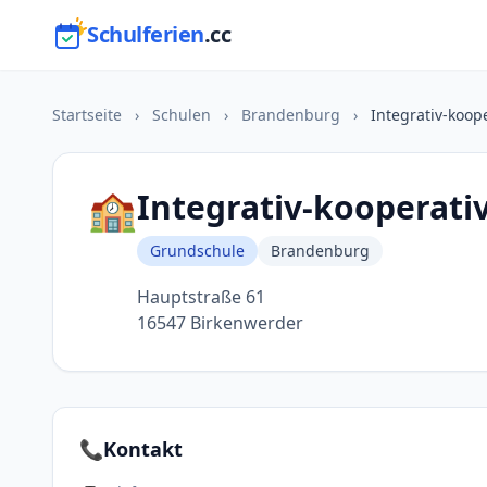
Schulferien
.cc
Startseite
›
Schulen
›
Brandenburg
›
Integrativ-koop
🏫
Integrativ-kooperati
Grundschule
Brandenburg
Hauptstraße 61
16547 Birkenwerder
📞
Kontakt