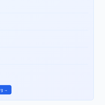
urg →