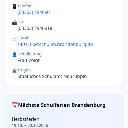
Telefon
📱
(03303) 294690
Fax
📠
(03303) 2946918
E-Mail
✉️
s401160@schulen.brandenburg.de
Schulleitung
👤
Frau Voigt
Träger
🏛️
Staatliches Schulamt Neuruppin
📅
Nächste Schulferien Brandenburg
Herbstferien
19.10. – 30.10.2026