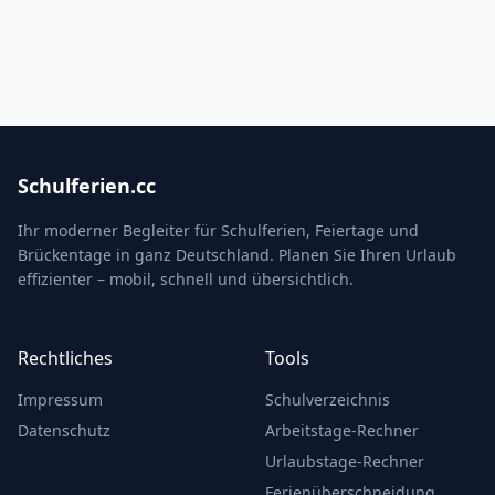
Schulferien.cc
Ihr moderner Begleiter für Schulferien, Feiertage und
Brückentage in ganz Deutschland. Planen Sie Ihren Urlaub
effizienter – mobil, schnell und übersichtlich.
Rechtliches
Tools
Impressum
Schulverzeichnis
Datenschutz
Arbeitstage-Rechner
Urlaubstage-Rechner
Ferienüberschneidung