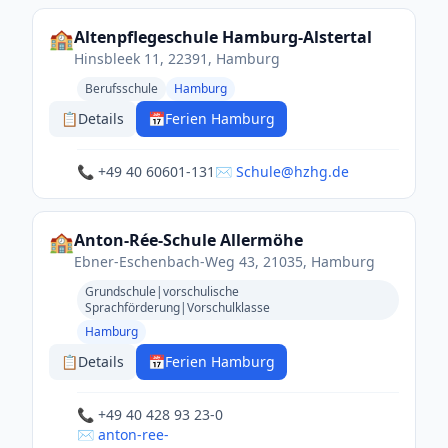
🏫
Altenpflegeschule Hamburg-Alstertal
Hinsbleek 11, 22391, Hamburg
Berufsschule
Hamburg
📋
Details
📅
Ferien Hamburg
📞 +49 40 60601-131
✉️ Schule@hzhg.de
🏫
Anton-Rée-Schule Allermöhe
Ebner-Eschenbach-Weg 43, 21035, Hamburg
Grundschule|vorschulische
Sprachförderung|Vorschulklasse
Hamburg
📋
Details
📅
Ferien Hamburg
📞 +49 40 428 93 23-0
✉️ anton-ree-