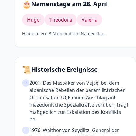
🎂
Namenstage am 28. April
Hugo
Theodora
Valeria
Heute feiern 3 Namen ihren Namenstag.
📜
Historische Ereignisse
2001: Das Massaker von Vejce, bei dem
•
albanische Rebellen der para­militäri­schen
Organi­sation UÇK einen Anschlag auf
mazedo­nische Spezial­kräfte verüben, trägt
maßgeb­lich zur Eskalation des Konflikts
bei.
1976: Walther von Seydlitz, General der
•