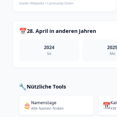
Quelle: Wikipedia / Community-Daten
📅
28. April in anderen Jahren
2024
202
So
Mo
🔧
Nützliche Tools
Namenstage
Ka
🎂
📆
Alle Namen finden
KW 