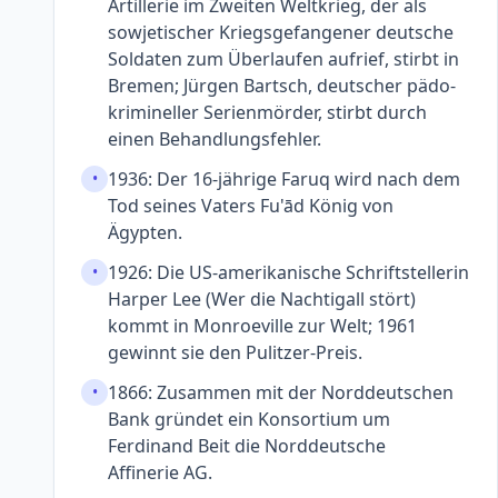
Artillerie im Zweiten Welt­krieg, der als
sowjetischer Kriegs­gefangener deutsche
Soldaten zum Über­laufen aufrief, stirbt in
Bremen; Jürgen Bartsch, deut­scher pädo­
krimineller Serien­mörder, stirbt durch
einen Behandlungsfehler.
1936: Der 16-jährige Faruq wird nach dem
•
Tod seines Vaters Fu'ād König von
Ägypten.
1926: Die US-amerika­nische Schrift­stellerin
•
Harper Lee (Wer die Nachtigall stört)
kommt in Monroeville zur Welt; 1961
gewinnt sie den Pulitzer-Preis.
1866: Zusammen mit der Nord­deutschen
•
Bank gründet ein Konsortium um
Ferdinand Beit die Nord­deutsche
Affinerie AG.