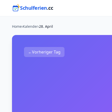
Schulferien
.cc
Home
›
Kalender
›
28. April
←
Vorheriger Tag