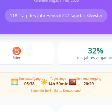
Kalenderangaben für 2026
118. Tag des Jahres
•
noch 247 Tage bis Silvester
♉
32%
Stier
des Jahres vergang
Sonnenaufgang
Tageslänge
Sonnenuntergang
🌅
☀️
🌇
05:38
14h 50min
20:29
Zeiten für Berlin (Mitte Deutschland)