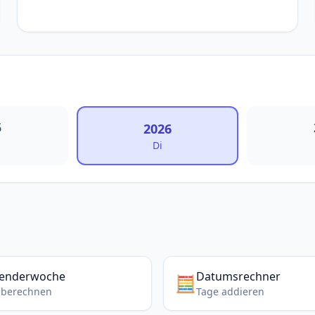
5
2026
Di
lenderwoche
Datumsrechner
🧮
berechnen
Tage addieren