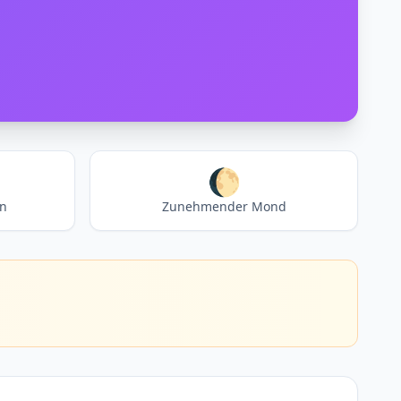
🌔
en
Zunehmender Mond