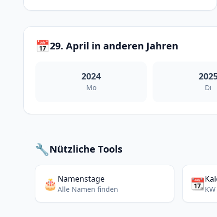
📅
29. April in anderen Jahren
2024
202
Mo
Di
🔧
Nützliche Tools
Namenstage
Ka
🎂
📆
Alle Namen finden
KW 