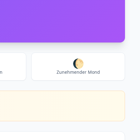
🌔
en
Zunehmender Mond