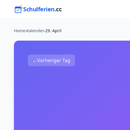
Schulferien
.cc
Home
›
Kalender
›
29. April
←
Vorheriger Tag