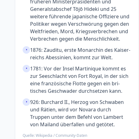
früheren Minister­präsi­denten und
General­stabs­chef Tōjō Hideki und 25
weitere führende japa­nische Offiziere und
Politiker wegen Verschwö­rung gegen den
Welt­frieden, Mord, Kriegs­ver­brechen und
Ver­brechen gegen die Mensch­lichkeit.
1876: Zauditu, erste Monarchin des Kaiser­
•
reichs Abessi­nien, kommt zur Welt.
1781: Vor der Insel Martinique kommt es
•
zur See­schlacht von Fort Royal, in der sich
eine franzö­sische Flotte gegen ein bri­
tisches Geschwa­der durch­setzen kann.
926: Burchard II., Herzog von Schwaben
•
und Rätien, wird vor Novara durch
Truppen unter dem Befehl von Lambert
von Mailand über­fallen und getötet.
Quelle: Wikipedia / Community-Daten