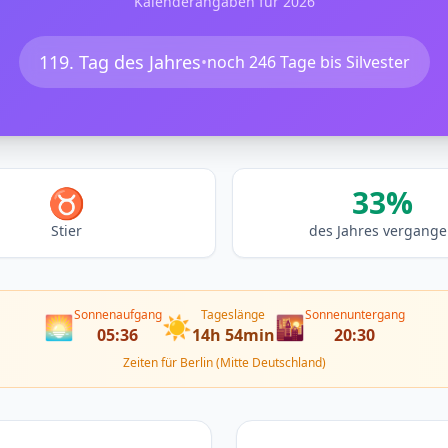
Kalenderangaben für 2026
119. Tag des Jahres
•
noch 246 Tage bis Silvester
♉
33%
Stier
des Jahres vergang
Sonnenaufgang
Tageslänge
Sonnenuntergang
🌅
☀️
🌇
05:36
14h 54min
20:30
Zeiten für Berlin (Mitte Deutschland)