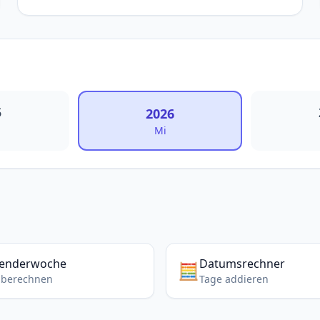
5
2026
Mi
lenderwoche
Datumsrechner
🧮
berechnen
Tage addieren