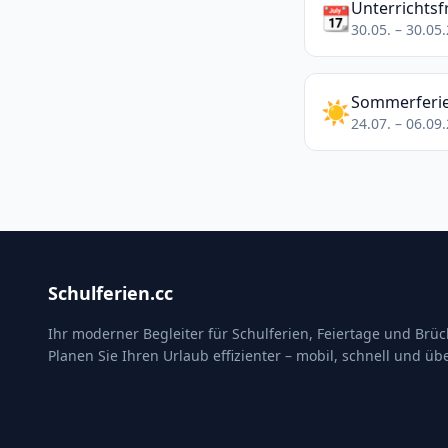
Unterrichtsf
📆
30.05. – 30.05
Sommerferi
☀️
24.07. – 06.09
Schulferien.cc
Ihr moderner Begleiter für Schulferien, Feiertage und Brü
Planen Sie Ihren Urlaub effizienter – mobil, schnell und übe