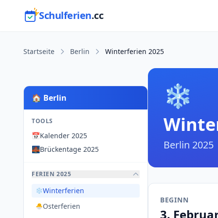
Schulferien
.cc
Startseite
Berlin
Winterferien 2025
❄️
🏠 Berlin
Winte
TOOLS
📅
Kalender 2025
Berlin 2025
🌉
Brückentage 2025
FERIEN 2025
Winterferien
❄️
BEGINN
Osterferien
🐣
3. Februa