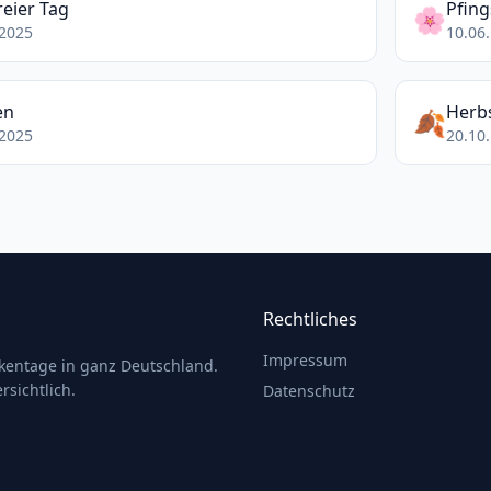
reier Tag
Pfing
🌸
.2025
10.06.
en
Herbs
🍂
.2025
20.10.
Rechtliches
Impressum
ckentage in ganz Deutschland.
rsichtlich.
Datenschutz