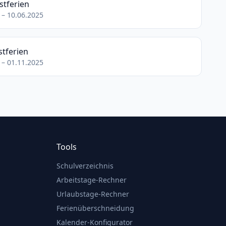
stferien
 – 10.06.2025
tferien
 – 01.11.2025
Tools
Schulverzeichnis
Arbeitstage-Rechner
Urlaubstage-Rechner
Ferienüberschneidung
Kalender-Konfigurator