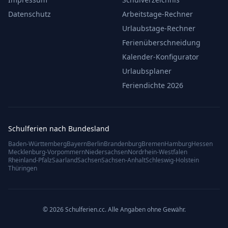
Datenschutz
Arbeitstage-Rechner
Urlaubstage-Rechner
Ferienüberschneidung
Kalender-Konfigurator
Urlaubsplaner
Feriendichte 2026
Schulferien nach Bundesland
Baden-Württemberg
Bayern
Berlin
Brandenburg
Bremen
Hamburg
Hessen
Mecklenburg-Vorpommern
Niedersachsen
Nordrhein-Westfalen
Rheinland-Pfalz
Saarland
Sachsen
Sachsen-Anhalt
Schleswig-Holstein
Thüringen
© 2026 Schulferien.cc. Alle Angaben ohne Gewähr.