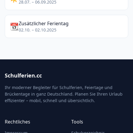
28.07. – 06.09.2025
Zusätzlicher Ferientag
📆
02.10. – 02.10.2025
Schulferien.cc
Ihr moderner Begleiter für Schulferien, Feiertage und
Brückentage in ganz Deutschland. Planen Sie Ihren Urlaub
effizienter – mobil, schnell und übersichtlich.
Rechtliches
Tools
Impressum
Schulverzeichnis