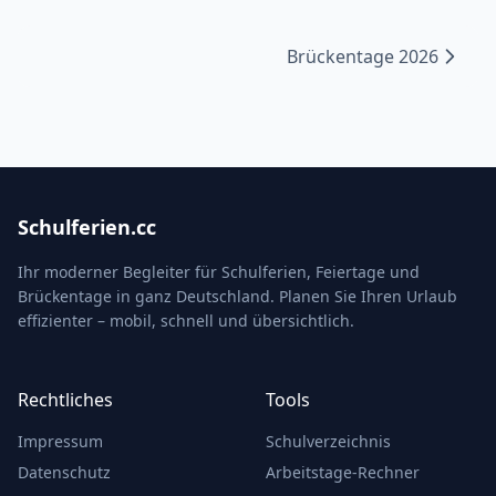
Brückentage 2026
Schulferien.cc
Ihr moderner Begleiter für Schulferien, Feiertage und
Brückentage in ganz Deutschland. Planen Sie Ihren Urlaub
effizienter – mobil, schnell und übersichtlich.
Rechtliches
Tools
Impressum
Schulverzeichnis
Datenschutz
Arbeitstage-Rechner