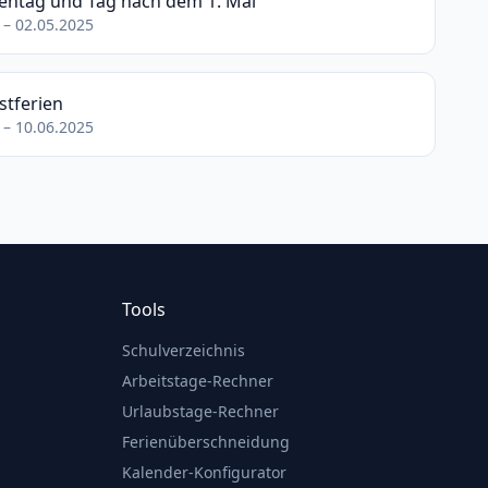
entag und Tag nach dem 1. Mai
 – 02.05.2025
stferien
 – 10.06.2025
Tools
Schulverzeichnis
Arbeitstage-Rechner
Urlaubstage-Rechner
Ferienüberschneidung
Kalender-Konfigurator