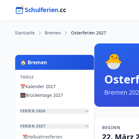
Schulferien
.cc
Startseite
Bremen
Osterferien 2027
🐣
🏠 Bremen
Oster
TOOLS
📅
Kalender 2027
Bremen 202
🌉
Brückentage 2027
FERIEN 2026
FERIEN 2027
BEGINN
22. März 
Halbjahresferien
📆