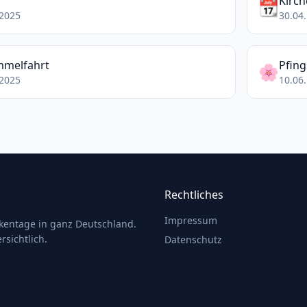
Kirch
📆
.2025
30.04.
mmelfahrt
Pfing
🌸
.2025
10.06.
Rechtliches
Impressum
ckentage in ganz Deutschland.
rsichtlich.
Datenschutz