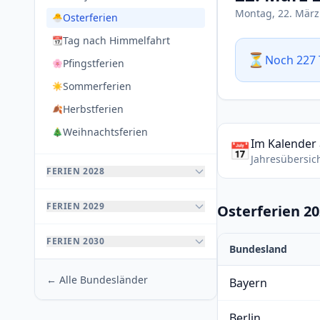
Montag, 22. März
Osterferien
🐣
Tag nach Himmelfahrt
📆
⏳
Noch 227 
Pfingstferien
🌸
Sommerferien
☀️
Herbstferien
🍂
Weihnachtsferien
🎄
Im Kalender
📅
Jahresübersic
FERIEN 2028
FERIEN 2029
Osterferien 2
FERIEN 2030
Bundesland
← Alle Bundesländer
Bayern
Berlin