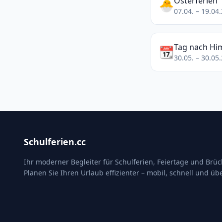
Osterferien
🐣
07.04. – 19.04
Tag nach Hi
📆
30.05. – 30.05
Schulferien.cc
Ihr moderner Begleiter für Schulferien, Feiertage und Brü
Planen Sie Ihren Urlaub effizienter – mobil, schnell und übe