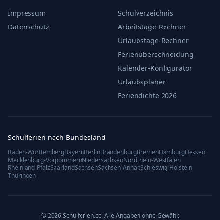
Impressum
Schulverzeichnis
Datenschutz
Arbeitstage-Rechner
Urlaubstage-Rechner
Ferienüberschneidung
Kalender-Konfigurator
Urlaubsplaner
Feriendichte 2026
Schulferien nach Bundesland
Baden-Württemberg
Bayern
Berlin
Brandenburg
Bremen
Hamburg
Hessen
Mecklenburg-Vorpommern
Niedersachsen
Nordrhein-Westfalen
Rheinland-Pfalz
Saarland
Sachsen
Sachsen-Anhalt
Schleswig-Holstein
Thüringen
© 2026 Schulferien.cc. Alle Angaben ohne Gewähr.