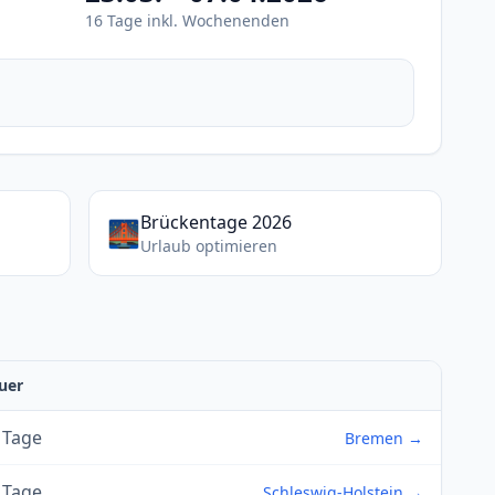
16 Tage inkl. Wochenenden
Brückentage 2026
🌉
Urlaub optimieren
uer
 Tage
Bremen →
 Tage
Schleswig-Holstein →