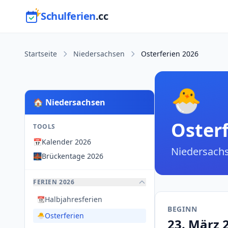
Schulferien
.cc
Startseite
Niedersachsen
Osterferien 2026
🐣
🏠 Niedersachsen
Oster
TOOLS
📅
Kalender 2026
Niedersach
🌉
Brückentage 2026
FERIEN 2026
Halbjahresferien
📆
BEGINN
Osterferien
🐣
23. März 