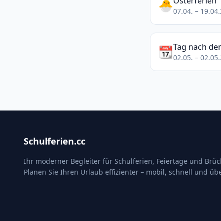
Osterferien
🐣
07.04. – 19.04
Tag nach de
📆
02.05. – 02.05
Schulferien.cc
Ihr moderner Begleiter für Schulferien, Feiertage und Brü
Planen Sie Ihren Urlaub effizienter – mobil, schnell und übe