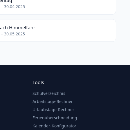
hentag
 – 30.04.2025
nach Himmelfahrt
 – 30.05.2025
Tools
Schulverzeichnis
Arbeitstage-Rechner
Urlaubstage-Rechner
Ferienüberschneidung
Kalender-Konfigurator