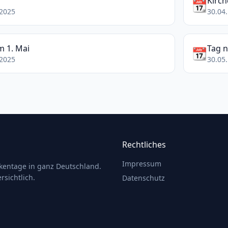
Kirc
📆
.2025
30.04.
m 1. Mai
Tag 
📆
.2025
30.05.
Rechtliches
Impressum
ckentage in ganz Deutschland.
rsichtlich.
Datenschutz