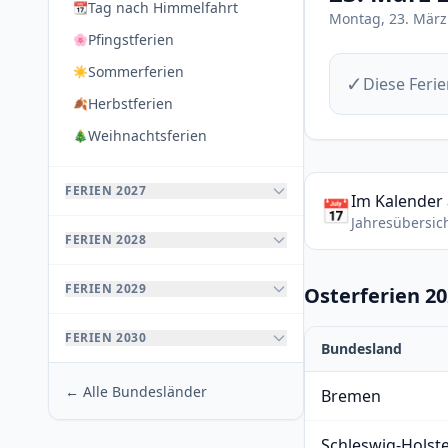
Tag nach Himmelfahrt
📆
Montag, 23. März
Pfingstferien
🌸
Sommerferien
☀️
✓
Diese Ferie
Herbstferien
🍂
Weihnachtsferien
🎄
FERIEN 2027
Im Kalender
📅
Jahresübersic
FERIEN 2028
FERIEN 2029
Osterferien 2
FERIEN 2030
Bundesland
← Alle Bundesländer
Bremen
Schleswig-Holst