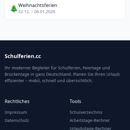
Weihnachtsferien
🎄
22.12. – 06.01.2026
Schulferien.cc
Ihr moderner Begleiter für Schulferien, Feiertage und
Brückentage in ganz Deutschland. Planen Sie Ihren Urlaub
effizienter – mobil, schnell und übersichtlich.
Rechtliches
Tools
Impressum
Schulverzeichnis
Datenschutz
Arbeitstage-Rechner
Urlaubstage-Rechner