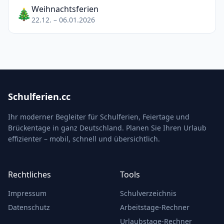
Weihnachtsferien
🎄
22.12. – 06.01.2026
Schulferien.cc
Ihr moderner Begleiter für Schulferien, Feiertage und
Brückentage in ganz Deutschland. Planen Sie Ihren Urlaub
effizienter – mobil, schnell und übersichtlich.
Rechtliches
Tools
Impressum
Schulverzeichnis
Datenschutz
Arbeitstage-Rechner
Urlaubstage-Rechner