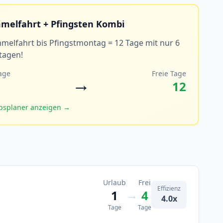
melfahrt + Pfingsten Kombi
melfahrt bis Pfingstmontag = 12 Tage mit nur 6
tagen!
age
Freie Tage
→
12
bsplaner anzeigen →
Urlaub
Frei
Effizienz
→
1
4
4.0x
Tage
Tage