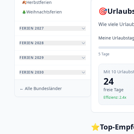
Herbstferien
🍂
🎯
Urlaub
Weihnachtsferien
🎄
Wie viele Urlau
FERIEN 2027
Meine Urlaubsta
FERIEN 2028
5 Tage
FERIEN 2029
Mit 10 Urlaubs
FERIEN 2030
24
← Alle Bundesländer
freie Tage
Effizienz: 2.4x
⭐
Top-Empf