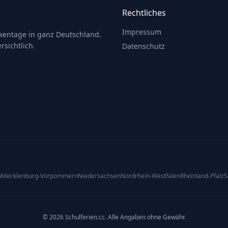
Rechtliches
Impressum
ckentage in ganz Deutschland.
rsichtlich.
Datenschutz
n
Mecklenburg-Vorpommern
Niedersachsen
Nordrhein-Westfalen
Rheinland-Pfalz
S
© 2026 Schulferien.cc. Alle Angaben ohne Gewähr.