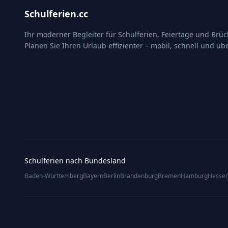
Schulferien.cc
Ihr moderner Begleiter für Schulferien, Feiertage und Brü
Planen Sie Ihren Urlaub effizienter – mobil, schnell und übe
Schulferien nach Bundesland
Baden-Württemberg
Bayern
Berlin
Brandenburg
Bremen
Hamburg
Hesse