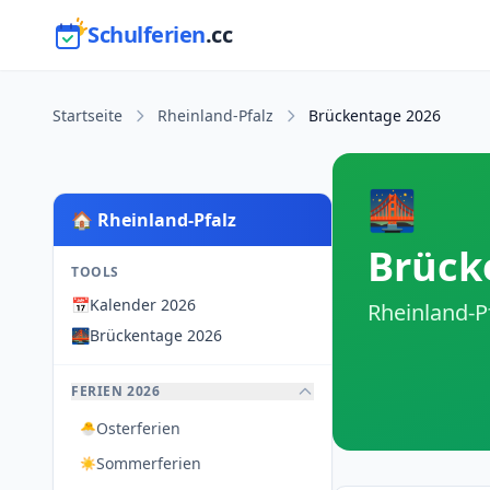
Schulferien
.cc
Startseite
Rheinland-Pfalz
Brückentage 2026
🌉
🏠 Rheinland-Pfalz
Brück
TOOLS
📅
Kalender 2026
Rheinland-P
🌉
Brückentage 2026
FERIEN 2026
Osterferien
🐣
Sommerferien
☀️