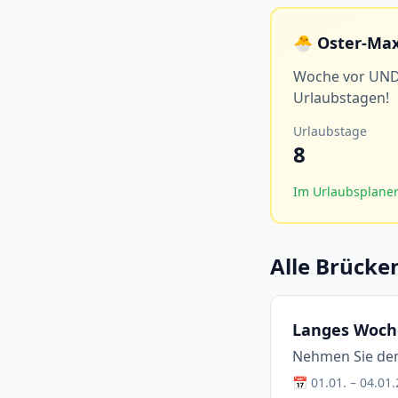
🐣 Oster-Ma
Woche vor UND 
Urlaubstagen!
Urlaubstage
8
Im Urlaubsplane
Alle Brücke
Langes Woch
Nehmen Sie den F
📅 01.01. – 04.01