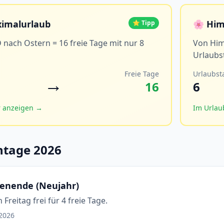
ximalurlaub
🌸 Him
⭐ Tipp
nach Ostern = 16 freie Tage mit nur 8
Von Him
Urlaubs
Freie Tage
Urlaubst
→
16
6
r anzeigen →
Im Urlau
ntage 2026
enende (Neujahr)
reitag frei für 4 freie Tage.
.2026