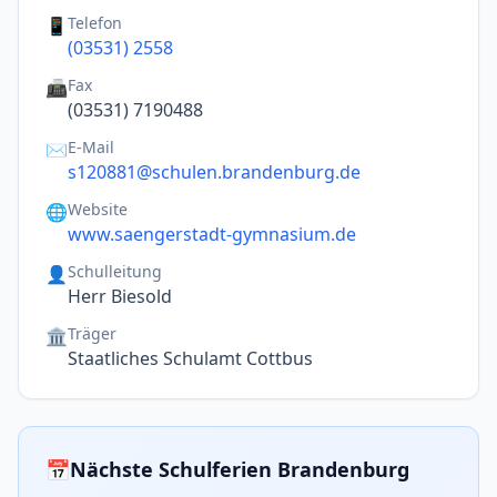
Telefon
📱
(03531) 2558
Fax
📠
(03531) 7190488
E-Mail
✉️
s120881@schulen.brandenburg.de
Website
🌐
www.saengerstadt-gymnasium.de
Schulleitung
👤
Herr Biesold
Träger
🏛️
Staatliches Schulamt Cottbus
📅
Nächste Schulferien Brandenburg