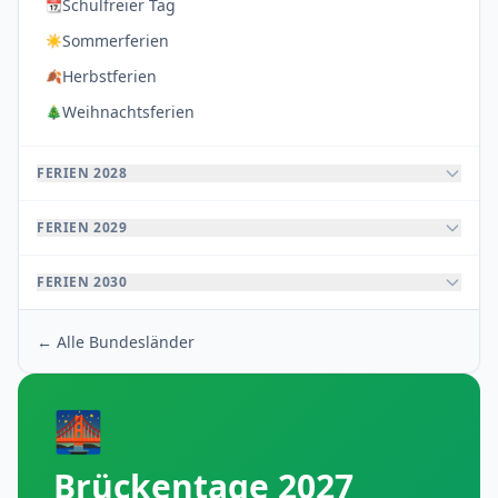
Schulfreier Tag
📆
Sommerferien
☀️
Herbstferien
🍂
Weihnachtsferien
🎄
FERIEN 2028
FERIEN 2029
FERIEN 2030
← Alle Bundesländer
🌉
Brückentage 2027