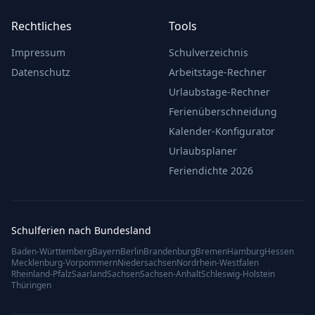
Rechtliches
Tools
Impressum
Schulverzeichnis
Datenschutz
Arbeitstage-Rechner
Urlaubstage-Rechner
Ferienüberschneidung
Kalender-Konfigurator
Urlaubsplaner
Feriendichte 2026
Schulferien nach Bundesland
Baden-Württemberg
Bayern
Berlin
Brandenburg
Bremen
Hamburg
Hessen
Mecklenburg-Vorpommern
Niedersachsen
Nordrhein-Westfalen
Rheinland-Pfalz
Saarland
Sachsen
Sachsen-Anhalt
Schleswig-Holstein
Thüringen