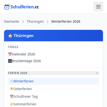
Schulferien
.cc
Startseite
Thüringen
Winterferien 2026
🏠 Thüringen
TOOLS
📅
Kalender 2026
🌉
Brückentage 2026
FERIEN 2026
Winterferien
❄️
Osterferien
🐣
Schulfreier Tag
📆
Sommerferien
☀️