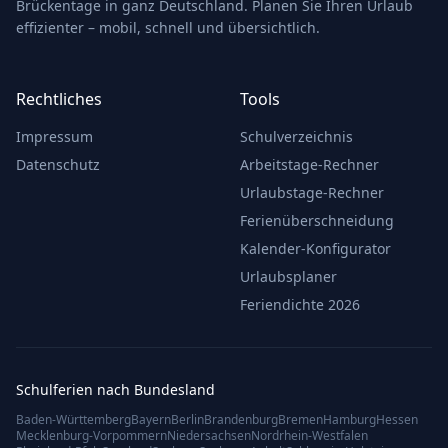
Brückentage in ganz Deutschland. Planen Sie Ihren Urlaub
effizienter – mobil, schnell und übersichtlich.
Rechtliches
Tools
Impressum
Schulverzeichnis
Datenschutz
Arbeitstage-Rechner
Urlaubstage-Rechner
Ferienüberschneidung
Kalender-Konfigurator
Urlaubsplaner
Feriendichte 2026
Schulferien nach Bundesland
Baden-Württemberg
Bayern
Berlin
Brandenburg
Bremen
Hamburg
Hessen
Mecklenburg-Vorpommern
Niedersachsen
Nordrhein-Westfalen