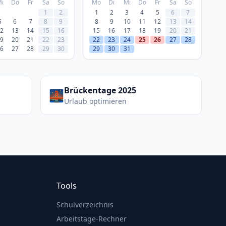
i
Do
Fr
Sa
So
Mo
Di
Mi
Do
Fr
Sa
So
1
2
1
2
3
4
5
6
7
5
6
7
8
9
8
9
10
11
12
13
14
2
13
14
15
16
15
16
17
18
19
20
21
9
20
21
22
23
22
23
24
25
26
27
28
6
27
28
29
30
29
30
31
Brückentage 2025
🌉
Urlaub optimieren
Tools
Schulverzeichnis
Arbeitstage-Rechner