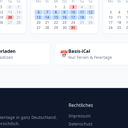
Fr
Sa
So
Mo
Di
Mi
Do
Fr
Sa
So
Mo
Di
M
5
6
7
1
2
3
4
5
12
13
14
6
7
8
9
10
11
12
3
4
19
20
21
13
14
15
16
17
18
19
10
11
1
26
27
28
20
21
22
23
24
25
26
17
18
1
27
28
29
30
31
24
25
2
erladen
Basis-iCal
📅
Notizen
Nur Ferien & Feiertage
Rechtliches
Impressum
ckentage in ganz Deutschland.
rsichtlich.
Datenschutz