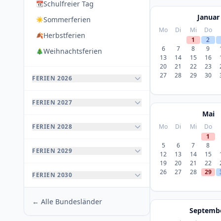
Schulfreier Tag
📆
Januar
Sommerferien
☀️
Mo
Di
Mi
Do
Herbstferien
🍂
1
2
6
7
8
9
Weihnachtsferien
🎄
13
14
15
16
20
21
22
23
27
28
29
30
FERIEN 2026
FERIEN 2027
Mai
FERIEN 2028
Mo
Di
Mi
Do
1
5
6
7
8
FERIEN 2029
12
13
14
15
19
20
21
22
26
27
28
29
FERIEN 2030
← Alle Bundesländer
Septemb