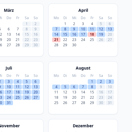
März
April
i
Do
Fr
Sa
So
Mo
Di
Mi
Do
Fr
Sa
So
1
2
1
2
3
4
5
6
5
6
7
8
9
7
8
9
10
11
12
13
2
13
14
15
16
14
15
16
17
18
19
20
9
20
21
22
23
21
22
23
24
25
26
27
6
27
28
29
30
28
29
30
Juli
August
i
Do
Fr
Sa
So
Mo
Di
Mi
Do
Fr
Sa
So
2
3
4
5
6
1
2
3
9
10
11
12
13
4
5
6
7
8
9
10
6
17
18
19
20
11
12
13
14
15
16
17
3
24
25
26
27
18
19
20
21
22
23
24
0
31
25
26
27
28
29
30
31
November
Dezember