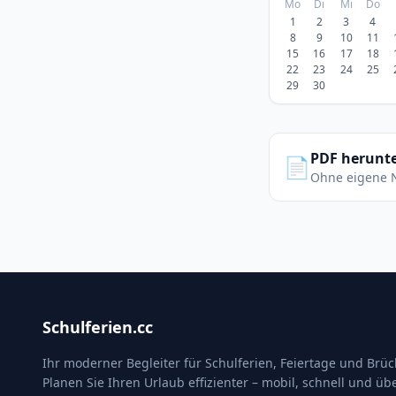
Mo
Di
Mi
Do
1
2
3
4
8
9
10
11
15
16
17
18
22
23
24
25
29
30
PDF herunt
📄
Ohne eigene 
Schulferien.cc
Ihr moderner Begleiter für Schulferien, Feiertage und Brü
Planen Sie Ihren Urlaub effizienter – mobil, schnell und übe