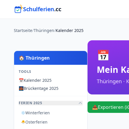
Schulferien
.cc
Startseite
/
Thüringen
/
Kalender 2025
📅
🏠 Thüringen
Mein K
TOOLS
📅
Kalender 2025
Thüringen ·
K
🌉
Brückentage 2025
FERIEN 2025
📤
Exportieren (i
Winterferien
❄️
Osterferien
🐣