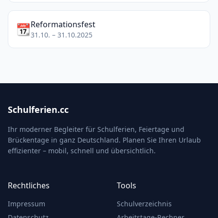
Reformationsfest
📆
31.10. – 31.10.2025
Schulferien.cc
Ihr moderner Begleiter für Schulferien, Feiertage und
Brückentage in ganz Deutschland. Planen Sie Ihren Urlaub
effizienter – mobil, schnell und übersichtlich.
Rechtliches
Tools
Impressum
Schulverzeichnis
Datenschutz
Arbeitstage-Rechner