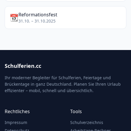
Reformationsfest
📆
31.10. – 31.10.2025
Schulferien.cc
Ihr moderner Begleiter für Schulferien, Feiertage und
Brückentage in ganz Deutschland. Planen Sie Ihren Urlaub
effizienter – mobil, schnell und übersichtlich.
Rechtliches
Tools
Impressum
Schulverzeichnis
Datenschutz
Arbeitstage-Rechner