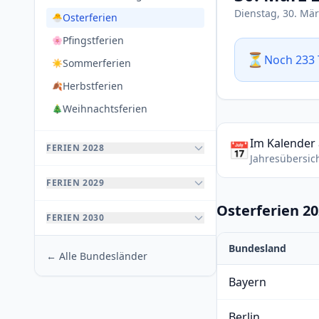
Dienstag, 30. Mä
Osterferien
🐣
Pfingstferien
🌸
⏳
Noch 233 
Sommerferien
☀️
Herbstferien
🍂
Weihnachtsferien
🎄
Im Kalender
📅
FERIEN 2028
Jahresübersic
FERIEN 2029
Osterferien 2
FERIEN 2030
Bundesland
← Alle Bundesländer
Bayern
Berlin