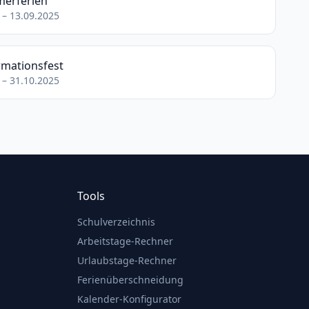
erferien
 – 13.09.2025
rmationsfest
 – 31.10.2025
Tools
Schulverzeichnis
Arbeitstage-Rechner
Urlaubstage-Rechner
Ferienüberschneidung
Kalender-Konfigurator