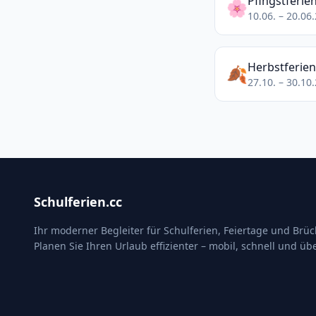
Pfingstferie
🌸
10.06. – 20.06
Herbstferien
🍂
27.10. – 30.10
Schulferien.cc
Ihr moderner Begleiter für Schulferien, Feiertage und Brü
Planen Sie Ihren Urlaub effizienter – mobil, schnell und übe