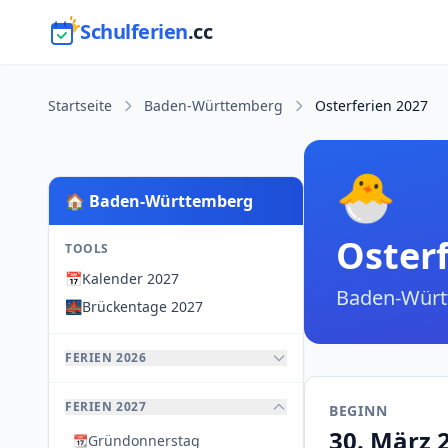
Schulferien
.cc
Startseite
Baden-Württemberg
Osterferien 2027
🐣
🏠 Baden-Württemberg
Oster
TOOLS
📅
Kalender 2027
Baden-Würt
🌉
Brückentage 2027
FERIEN 2026
FERIEN 2027
BEGINN
30. März 
Gründonnerstag
📆