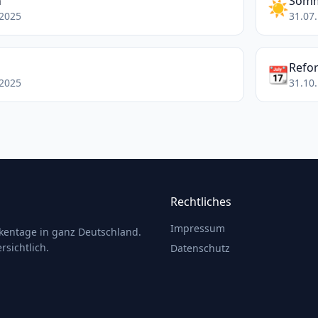
n
Somm
☀️
.2025
31.07.
Refo
📆
.2025
31.10.
Rechtliches
Impressum
ckentage in ganz Deutschland.
rsichtlich.
Datenschutz