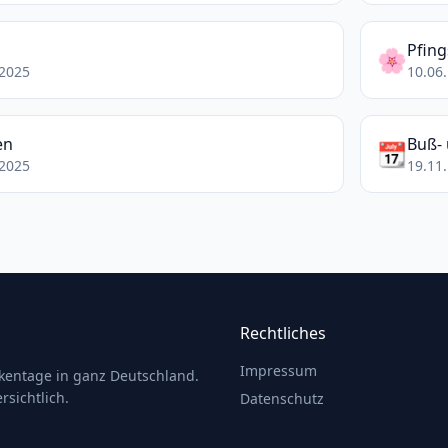
Pfing
🌸
.2025
10.06.
en
Buß- 
📆
.2025
19.11.
Rechtliches
Impressum
ckentage in ganz Deutschland.
rsichtlich.
Datenschutz