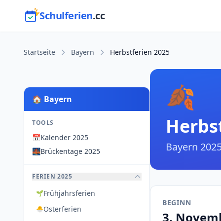
Schulferien
.cc
Startseite
Bayern
Herbstferien 2025
🍂
🏠 Bayern
Herbs
TOOLS
📅
Kalender 2025
Bayern 202
🌉
Brückentage 2025
FERIEN 2025
Frühjahrsferien
🌱
BEGINN
Osterferien
🐣
3. Novem