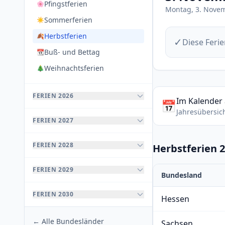
Pfingstferien
🌸
Montag, 3. Nove
Sommerferien
☀️
Herbstferien
🍂
✓
Diese Ferie
Buß- und Bettag
📆
Weihnachtsferien
🎄
FERIEN 2026
Im Kalender
📅
Jahresübersic
FERIEN 2027
FERIEN 2028
Herbstferien 
FERIEN 2029
Bundesland
FERIEN 2030
Hessen
← Alle Bundesländer
Sachsen