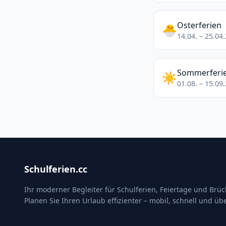
Osterferien
🐣
14.04. – 25.04
Sommerferi
☀️
01.08. – 15.09
Schulferien.cc
Ihr moderner Begleiter für Schulferien, Feiertage und Brü
Planen Sie Ihren Urlaub effizienter – mobil, schnell und übe