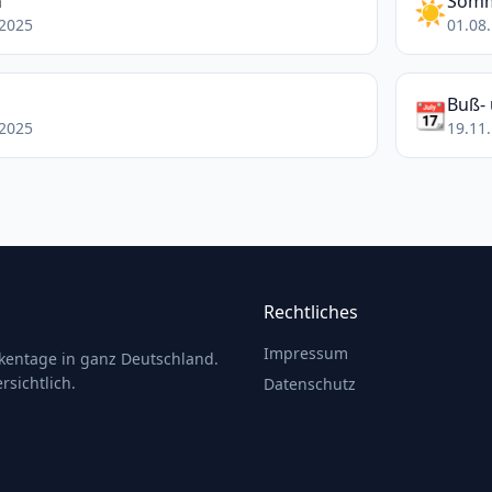
n
Somm
☀️
.2025
01.08.
Buß- 
📆
.2025
19.11.
Rechtliches
Impressum
ckentage in ganz Deutschland.
rsichtlich.
Datenschutz