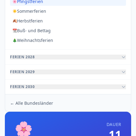
Pfingstferien
🌸
Sommerferien
☀️
Herbstferien
🍂
Buß- und Bettag
📆
Weihnachtsferien
🎄
FERIEN 2028
FERIEN 2029
FERIEN 2030
← Alle Bundesländer
🌸
DAUER
11