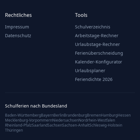
Rechtliches
Tools
Impressum
Schulverzeichnis
Datenschutz
Arbeitstage-Rechner
Urlaubstage-Rechner
Ferienüberschneidung
Kalender-Konfigurator
Urlaubsplaner
Feriendichte 2026
Schulferien nach Bundesland
Baden-Württemberg
Bayern
Berlin
Brandenburg
Bremen
Hamburg
Hessen
Mecklenburg-Vorpommern
Niedersachsen
Nordrhein-Westfalen
Rheinland-Pfalz
Saarland
Sachsen
Sachsen-Anhalt
Schleswig-Holstein
Thüringen