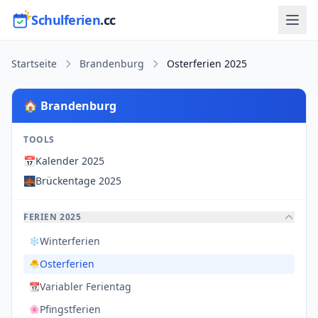
Schulferien
.cc
Startseite
Brandenburg
Osterferien 2025
🏠 Brandenburg
TOOLS
📅
Kalender 2025
🌉
Brückentage 2025
FERIEN 2025
Winterferien
❄️
Osterferien
🐣
Variabler Ferientag
📆
Pfingstferien
🌸