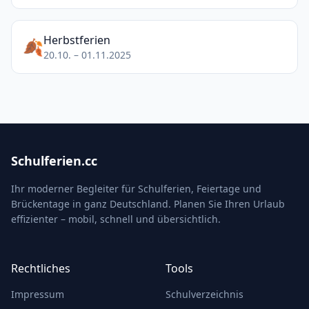
Herbstferien
🍂
20.10. – 01.11.2025
Schulferien.cc
Ihr moderner Begleiter für Schulferien, Feiertage und
Brückentage in ganz Deutschland. Planen Sie Ihren Urlaub
effizienter – mobil, schnell und übersichtlich.
Rechtliches
Tools
Impressum
Schulverzeichnis