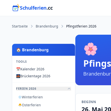
Schulferien
.cc
Startseite
Brandenburg
Pfingstferien 2026
🌸
🏠 Brandenburg
Pfings
TOOLS
📅
Kalender 2026
Brandenbur
🌉
Brückentage 2026
FERIEN 2026
Winterferien
❄️
BEGINN
Osterferien
🐣
26. Mai 2