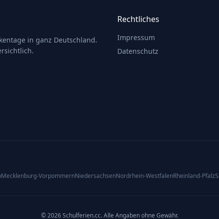
Rechtliches
Impressum
ckentage in ganz Deutschland.
rsichtlich.
Datenschutz
n
Mecklenburg-Vorpommern
Niedersachsen
Nordrhein-Westfalen
Rheinland-Pfalz
S
© 2026 Schulferien.cc. Alle Angaben ohne Gewähr.