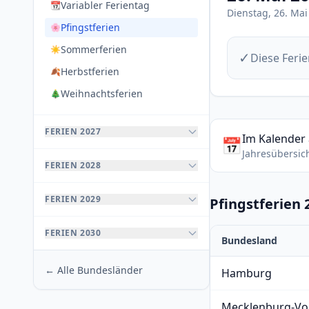
Variabler Ferientag
📆
Dienstag, 26. Mai
Pfingstferien
🌸
Sommerferien
☀️
✓
Diese Ferie
Herbstferien
🍂
Weihnachtsferien
🎄
FERIEN 2027
Im Kalender
📅
Jahresübersic
FERIEN 2028
FERIEN 2029
Pfingstferien
FERIEN 2030
Bundesland
← Alle Bundesländer
Hamburg
Mecklenburg-V