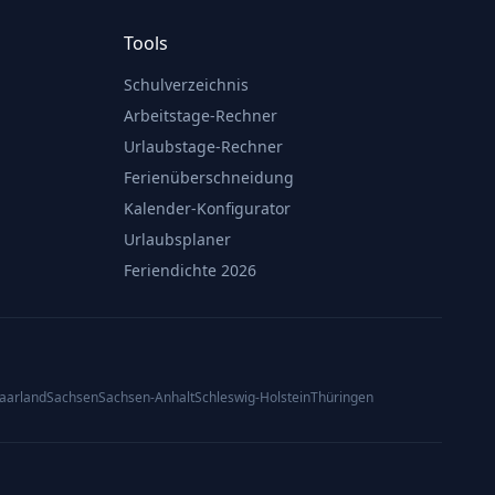
Tools
Schulverzeichnis
Arbeitstage-Rechner
Urlaubstage-Rechner
Ferienüberschneidung
Kalender-Konfigurator
Urlaubsplaner
Feriendichte 2026
aarland
Sachsen
Sachsen-Anhalt
Schleswig-Holstein
Thüringen