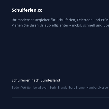
Schulferien.cc
Ihr moderner Begleiter für Schulferien, Feiertage und Brü
Planen Sie Ihren Urlaub effizienter – mobil, schnell und übe
Schulferien nach Bundesland
Baden-Württemberg
Bayern
Berlin
Brandenburg
Bremen
Hamburg
Hesse