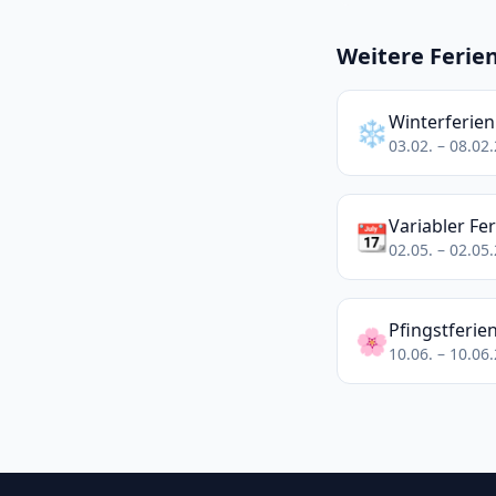
Weitere Ferie
Winterferien
❄️
03.02. – 08.02
Variabler Fe
📆
02.05. – 02.05
Pfingstferie
🌸
10.06. – 10.06