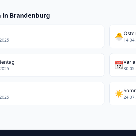
n in Brandenburg
Oster
🐣
.2025
14.04.
rientag
Varia
📆
.2025
30.05.
n
Somm
☀️
.2025
24.07.