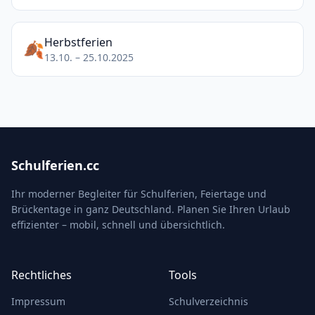
Herbstferien
🍂
13.10. – 25.10.2025
Schulferien.cc
Ihr moderner Begleiter für Schulferien, Feiertage und
Brückentage in ganz Deutschland. Planen Sie Ihren Urlaub
effizienter – mobil, schnell und übersichtlich.
Rechtliches
Tools
Impressum
Schulverzeichnis