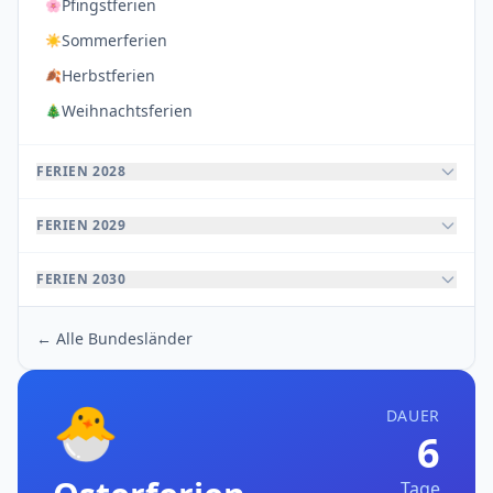
Pfingstferien
🌸
Sommerferien
☀️
Herbstferien
🍂
Weihnachtsferien
🎄
FERIEN 2028
FERIEN 2029
FERIEN 2030
← Alle Bundesländer
🐣
DAUER
6
Tage