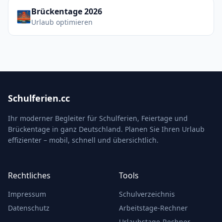
Brückentage 2026
🌉
Urlaub optimieren
Schulferien.cc
Ihr moderner Begleiter für Schulferien, Feiertage und
Brückentage in ganz Deutschland. Planen Sie Ihren Urlaub
effizienter – mobil, schnell und übersichtlich.
Rechtliches
Tools
Impressum
Schulverzeichnis
Datenschutz
Arbeitstage-Rechner
Urlaubstage-Rechner