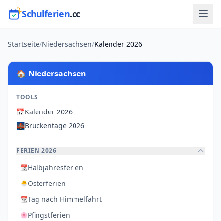
Schulferien
.cc
Startseite
/
Niedersachsen
/
Kalender 2026
🏠 Niedersachsen
TOOLS
📅
Kalender 2026
🌉
Brückentage 2026
FERIEN 2026
Halbjahresferien
📆
Osterferien
🐣
Tag nach Himmelfahrt
📆
Pfingstferien
🌸