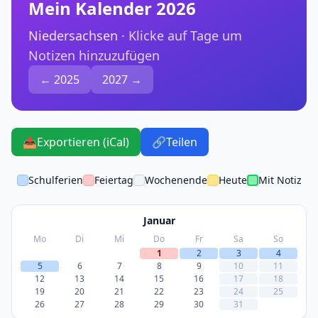
Mein Kalender 2026
Niedersachsen ·
Klicke auf Tage um
Notizen hinzuzufügen
← 2025
2027 →
📤
Exportieren (iCal)
🔗
Teilen
Schulferien
Feiertag
Wochenende
Heute
Mit Notiz
Januar
Mo
Di
Mi
Do
Fr
Sa
So
1
2
3
4
5
6
7
8
9
10
11
12
13
14
15
16
17
18
19
20
21
22
23
24
25
26
27
28
29
30
31