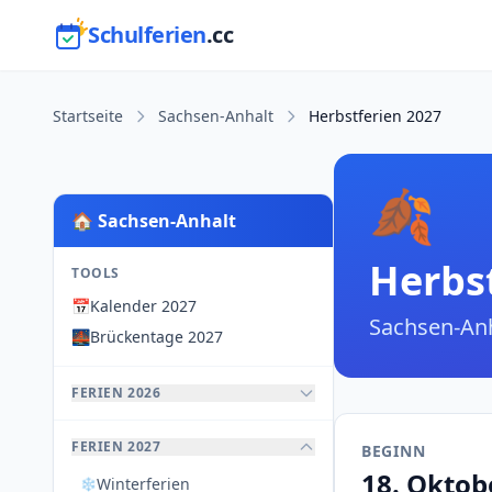
Schulferien
.cc
Startseite
Sachsen-Anhalt
Herbstferien 2027
🍂
🏠 Sachsen-Anhalt
Herbs
TOOLS
📅
Kalender 2027
Sachsen-Anh
🌉
Brückentage 2027
FERIEN 2026
FERIEN 2027
BEGINN
18. Oktob
Winterferien
❄️