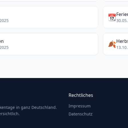
Ferie
📆
.2025
30.05.
en
Herbs
🍂
.2025
13.10.
Rechtliches
Impressum
ckentage in ganz Deutschland.
rsichtlich.
Datenschutz