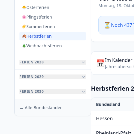
Montag, 18. Okto
Osterferien
🐣
Pfingstferien
🌸
⏳
Noch 437 
Sommerferien
☀️
Herbstferien
🍂
Weihnachtsferien
🎄
Im Kalender
📅
FERIEN 2028
Jahresübersic
FERIEN 2029
Herbstferien 
FERIEN 2030
Bundesland
← Alle Bundesländer
Hessen
Rheinland-Pfalz