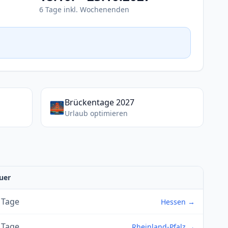
6 Tage inkl. Wochenenden
Brückentage 2027
🌉
Urlaub optimieren
uer
 Tage
Hessen →
 Tage
Rheinland-Pfalz →