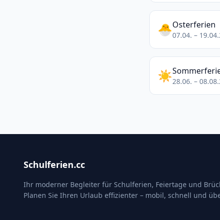
Osterferien
🐣
07.04. – 19.04
Sommerferi
☀️
28.06. – 08.08
Schulferien.cc
Ihr moderner Begleiter für Schulferien, Feiertage und Brü
Planen Sie Ihren Urlaub effizienter – mobil, schnell und übe